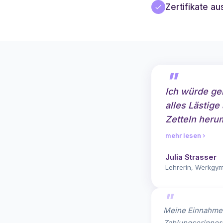
Zertifikate au
Ich würde ger
alles Lästige
Zetteln heru
mehr lesen ›
Julia Strasser
Lehrerin, Werkgy
Meine Einnahmen
Zahlungserinner