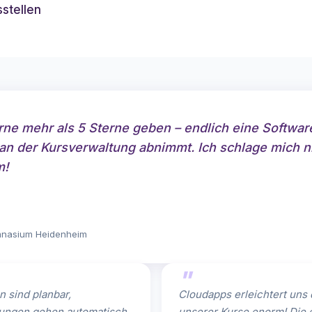
sstellen
ne mehr als 5 Sterne geben – endlich eine Software
 an der Kursverwaltung abnimmt. Ich schlage mich n
m!
mnasium Heidenheim
 sind planbar,
Cloudapps erleichtert uns 
ungen gehen automatisch
unserer Kurse enorm! Die 