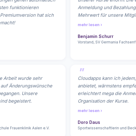
sten funktionieren
Anmeldung und Bezahlung i
 Premiumversion hat sich
Mehrwert für unsere Mitgl
emacht!
mehr lesen ›
Benjamin Schurr
Vorstand, SV Germania Fachsenfe
e Arbeit wurde sehr
Cloudapps kann ich jedem,
nd auf Änderungswünsche
anbietet, wärmstens empfe
gegangen. Unsere
erleichtert mega die Anme
ind begeistert.
Organisation der Kurse.
mehr lesen ›
Doro Daus
chule Frauenklinik Aalen e.V.
Sportwissenschaftlerin und Be