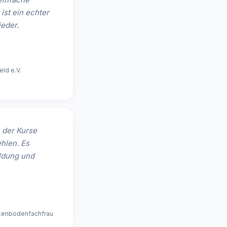
st ein echter
ieder.
ld e.V.
 der Kurse
hlen. Es
ldung und
ckenbodenfachfrau