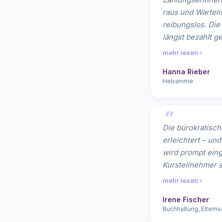
raus und Warteli
reibungslos. Die
längst bezahlt g
mehr lesen ›
Hanna Rieber
Hebamme
Die bürokratisch
erleichtert – u
wird prompt ein
Kursteilnehmer s
mehr lesen ›
Irene Fischer
Buchhaltung, Elterns