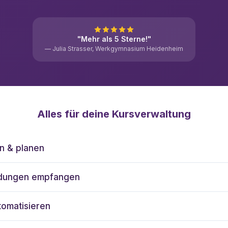
"Mehr als 5 Sterne!"
— Julia Strasser, Werkgymnasium Heidenheim
Alles für deine Kursverwaltung
en & planen
ldungen empfangen
tomatisieren